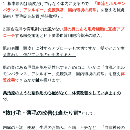
1. 根本原因は頭皮だけではなく体内にあるので、
『血流とホルモン
バランス、アレルギー、免疫異常、腸内環境の異常』
を整える鍼灸
施術と育毛促進装置(特許取得）。
2.
頭皮洗浄や育毛剤では届かない
肌の奥にある毛母細胞に直接アプ
ローチ
する
鍼灸施術とヒト臍帯血幹細胞培養液の導入。
肌の表面（頭皮）に対するアプローチも大切ですが、
髪がどこで生
え変わり、伸びているのかを考えると、
肌の奥にある毛母細胞を活性化するためには、いかに『血流とホル
モンバランス、アレルギー、免疫異常、腸内環境の異常』を整え
体
質改善
できるかが
鍵
を握ります。
薬治療のような副作用の心配がなく、体質改善をしていきますの
で、
“抜け毛・薄毛の改善は当たり前”
として、
内臓の不調、便秘、生理のお悩み、不眠、不妊など、『自律神経の