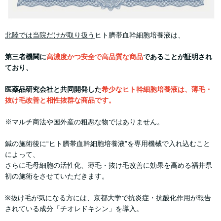
北陸では当院だけが取り扱う
ヒト臍帯血幹細胞培養液は、
第三者機関に
高濃度かつ安全で高品質な商品
であることが証明され
ており、
医薬品研究会社と共同開発し
た
希少なヒト幹細胞培養液は、薄毛・
抜け毛改善と相性抜群な商品です。
※マルチ商法や国外産の粗悪な物ではありません。
鍼の施術後に“ヒト臍帯血幹細胞培養液”を専用機械で入れ込むこと
によって、
さらに毛母細胞の活性化、薄毛・抜け毛改善に効果を高める福井県
初の施術をさせていただきます。
※抜け毛が気になる方には、京都大学で抗炎症・抗酸化作用が報告
されている成分「チオレドキシン」を導入。